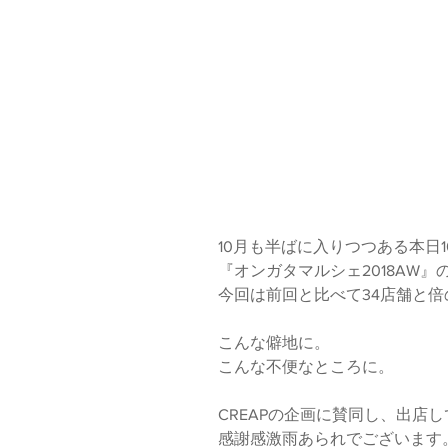
10月も半ばに入りつつある本日1
『オンガタマルシェ2018AW
今回は前回と比べて34店舗と
こんな僻地に。
こんな不便なところに。
CREAPの企画に賛同し、出店
感謝感激雨あられでございます