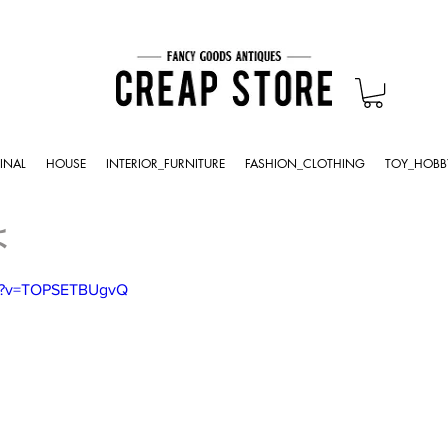
INAL
HOUSE
INTERIOR_FURNITURE
FASHION_CLOTHING
TOY_HOBB
よ
ch?v=TOPSETBUgvQ