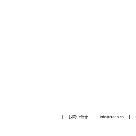
｜ お問い合せ ｜
info@creap.co
｜ 042