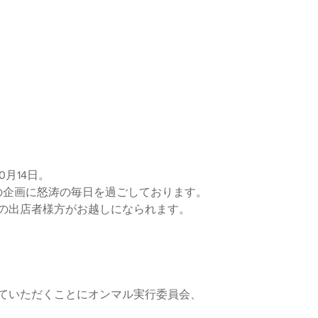
0月14日。
』の企画に怒涛の毎日を過ごしております。
倍の出店者様方がお越しになられます。
していただくことにオンマル実行委員会、
。