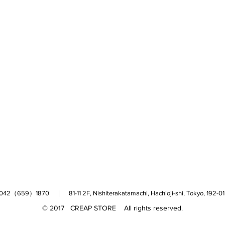
（659）1870 ｜ 81-11 2F, Nishiterakatamachi, Hachioji-shi, Tokyo, 
© 2017 CREAP STORE All rights reserved.