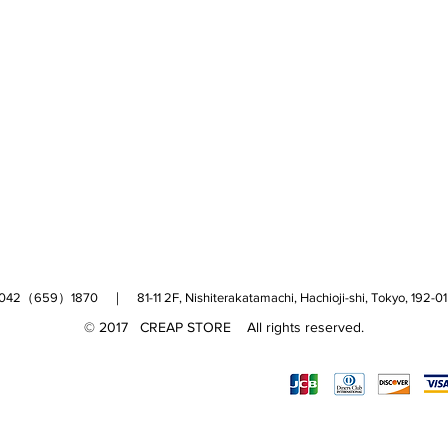
（659）1870 ｜ 81-11 2F, Nishiterakatamachi, Hachioji-shi, Tokyo, 
© 2017 CREAP STORE All rights reserved.