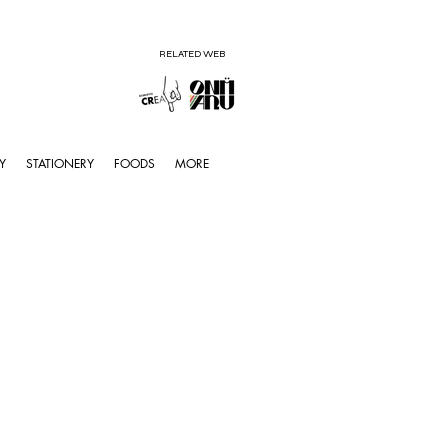
RELATED WEB
Y
STATIONERY
FOODS
MORE