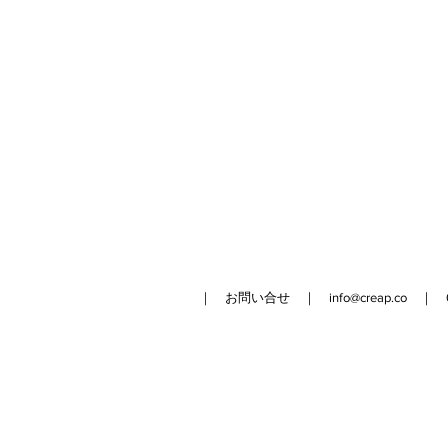
｜ お問い合せ ｜
info@creap.co
｜ 042