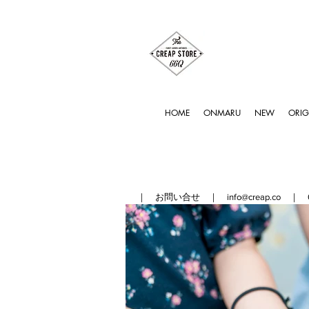
HOME
ONMARU
NEW
ORIG
｜ お問い合せ ｜
info@creap.co
｜ 042