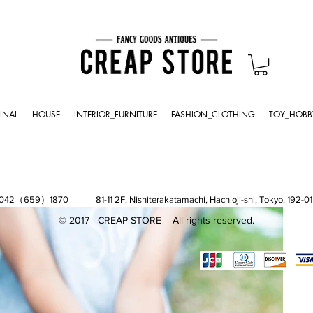
INAL
HOUSE
INTERIOR_FURNITURE
FASHION_CLOTHING
TOY_HOBB
（659）1870 ｜ 81-11 2F, Nishiterakatamachi, Hachioji-shi, Tokyo, 
© 2017 CREAP STORE All rights reserved.