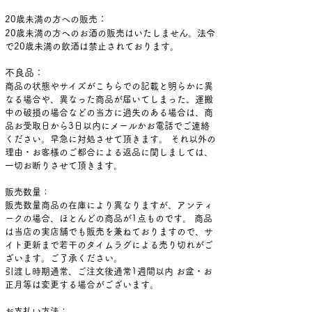
：
20歳未満の方
への販売
20歳未満の方へのお酒の販売はいたしません。法令
で20歳未満の飲酒は禁止されております。
不良品：
商品の状態やサイズがこちらでの記載と明らかに異
なる場合や、異なった商品が届いてしまった、運搬
中の破損の場合などの当方に過失のある場合は、商
品お受取日から3日以内にメールかお電話でご連絡
ください。早急に対処させて頂きます。 それ以外の
理由・お客様のご都合による返品に関しましては、
一切お断りさせて頂きます。
販売数量：
販売数量商品の在庫により異なりますが、アンティ
ークの場合、ほとんどの商品が1点ものです。 商品
は当店の実店舗でも販売を兼ねておりますので、サ
イト更新まで若干のタイムラグによる売り切れがご
ざいます。ご了承ください。
引渡し時期通常、ご注文後通常1週間以内 お盆・お
正月等は変更する場合がございます。
お支払い方法：