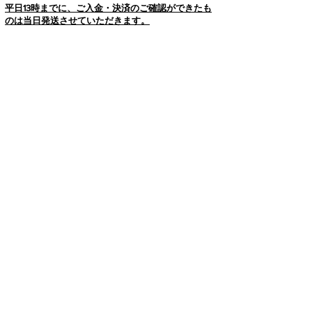
平日13時までに、ご入金・決済のご確認ができたも
のは当日発送させていただきます。
※10,000円（税抜）
以上のお買い物で
送料無料とさ
せていただいております。
但し、クール便に関しましてはクール便料金をいた
だきますのでご了承ください。
※送料一律 900円（複数品ご購入でも900円とな
ります。）
※大型荷物は一律料金配送の対象外商品となりま
す。
大型商品
に関しましては
ご注文の前に必ず
CONTACTよりご連絡頂けますようお願い致しま
す。
※WEB STORE 商品名後ろに、
大型商品と明記され
ている商品
大型商品は、発送地域ごとに送料が異なりますの
で、最安でお届けできるようご提案させていただき
ます。
※店舗にて直接引き取り
店舗に直接引き取りに来ていただくことが出来ま