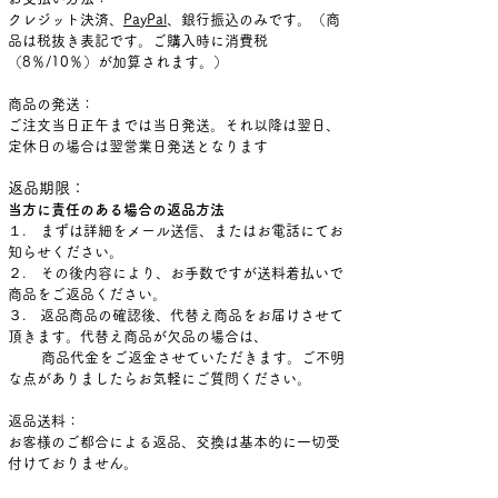
クレジット決済、
PayPal
、
銀行振込のみです。（商
品は税抜き表記です。ご購入時に消費税
（8％/10％）が加算されます。）
商品の発送：
ご注文当日正
午までは当日発送。それ以降は翌日、
定休日の場合は翌営業日発送となります
返品期限：
当方に責任のある場合の返品方法
１. まずは詳細をメール送信、またはお電話にてお
知らせください。
２. その後内容により、お手数ですが送料着払いで
商品をご返品ください。
３. 返品商品の確認後、代替え商品をお届けさせて
頂きます。代替え商品が欠品の場合は、
商品代金をご返金させていただきます。ご不明
な点がありましたらお気軽にご質問ください。
返品送料：
お客様のご都合による返品、交換は基本的に一切受
付けておりません。