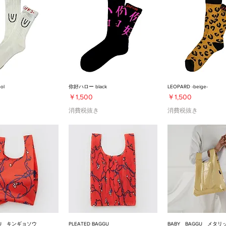
ol
你好ハロー black
LEOPARD -beige-
価格
価格
￥1,500
￥1,500
き
消費税抜き
消費税抜き
GGU キンギョソウ
PLEATED BAGGU
BABY BAGGU メタ