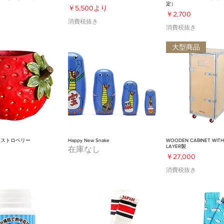
定）
セール価格
￥5,500
より
価格
￥2,700
き
消費税抜き
消費税抜き
大型商品
 ストロベリー
Happy New Snake
WOODEN CABINET WITH
LAYER製
在庫なし
価格
￥27,000
き
消費税抜き