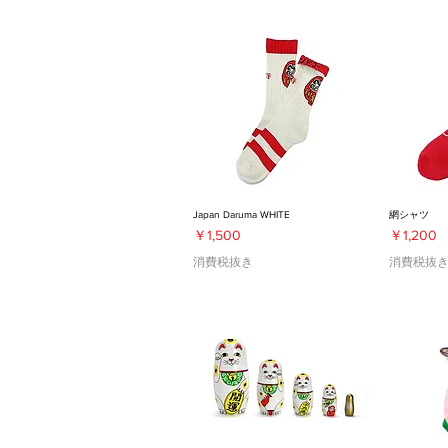
Japan Daruma WHITE
網シャツ
価格
価格
￥1,500
￥1,200
消費税抜き
消費税抜