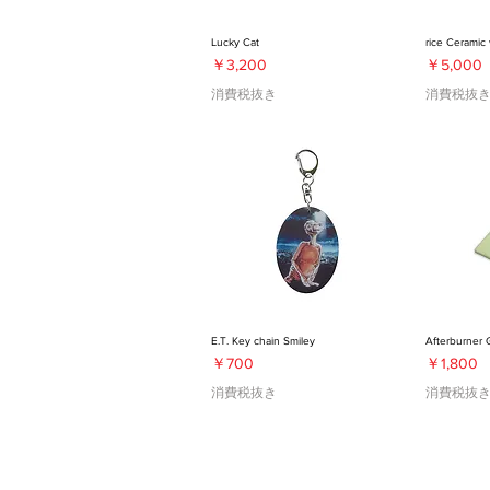
Lucky Cat
rice Ceramic 
価格
価格
￥3,200
￥5,000
消費税抜き
消費税抜
E.T. Key chain Smiley
Afterburner 
価格
価格
￥700
￥1,800
消費税抜き
消費税抜