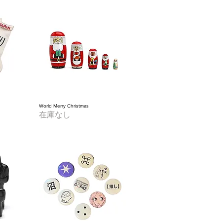
World Merry Christmas
在庫なし