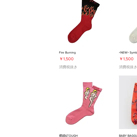
Fire Burning
<NEW> Symb
価格
価格
￥1,500
￥1,500
消費税抜き
消費税抜
裸婦&TOUGH
BABY BA