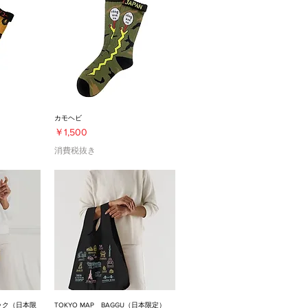
カモヘビ
価格
￥1,500
消費税抜き
リック（日本限
TOKYO MAP BAGGU（日本限定）