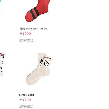
"爆釣 -black bass- " Socks
価格
￥1,200
消費税抜き
Symbol Short
価格
￥1,200
消費税抜き