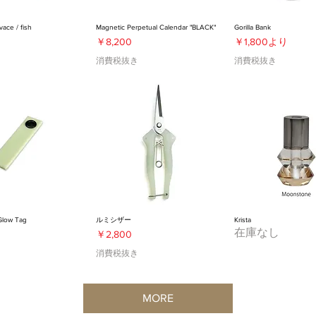
vace / fish
Magnetic Perpetual Calendar "BLACK"
Gorilla Bank
価格
セール価格
￥8,200
￥1,800
より
き
消費税抜き
消費税抜き
Glow Tag
ルミシザー
Krista
在庫なし
価格
￥2,800
き
消費税抜き
MORE