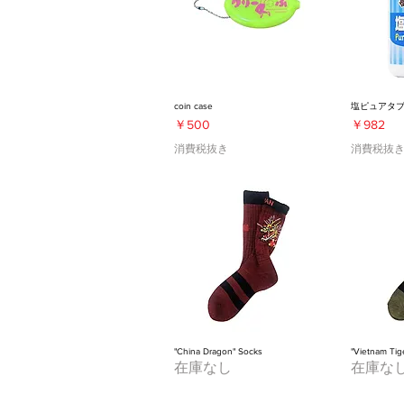
coin case
塩ピュアタブ 
価格
価格
￥500
￥982
消費税抜き
消費税抜
"China Dragon" Socks
"Vietnam Tig
在庫なし
在庫な