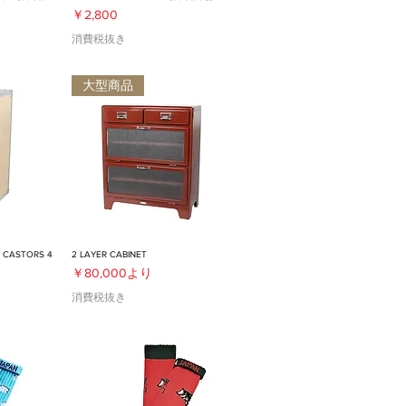
価格
￥2,800
消費税抜き
大型商品
 CASTORS 4
2 LAYER CABINET
セール価格
￥80,000
より
消費税抜き