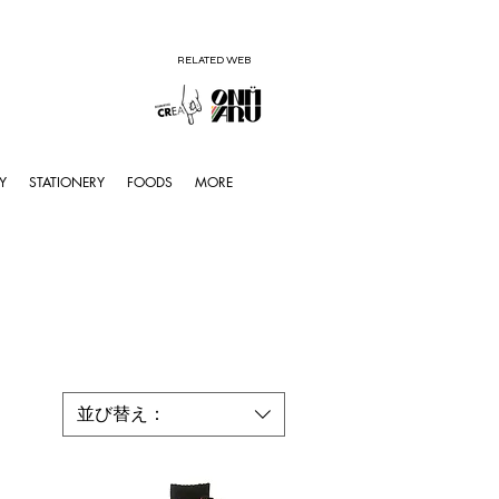
RELATED WEB
Y
STATIONERY
FOODS
MORE
並び替え：