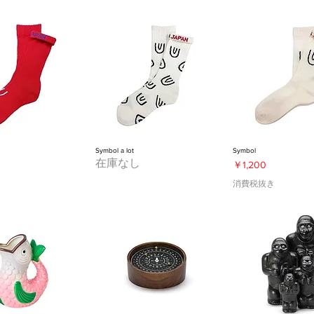
Symbol a lot
Symbol
在庫なし
価格
￥1,200
き
消費税抜き