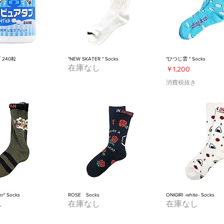
240粒
"NEW SKATER " Socks
"ひつじ雲 " Socks
在庫なし
価格
￥1,200
き
消費税抜き
er" Socks
ROSE Socks
ONIGIRI -white- Socks
し
在庫なし
在庫なし