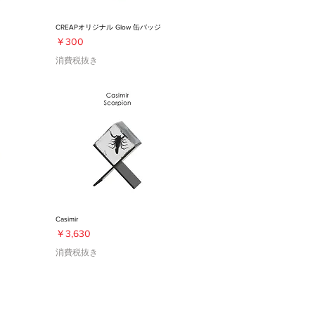
CREAPオリジナル Glow 缶バッジ
価格
￥300
消費税抜き
Casimir
価格
￥3,630
消費税抜き