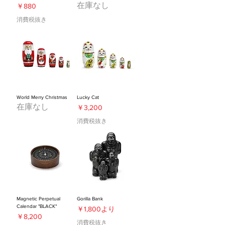
在庫なし
価格
￥880
消費税抜き
World Merry Christmas
Lucky Cat
在庫なし
価格
￥3,200
消費税抜き
Magnetic Perpetual
Gorilla Bank
Calendar "BLACK"
セール価格
￥1,800
より
価格
￥8,200
消費税抜き