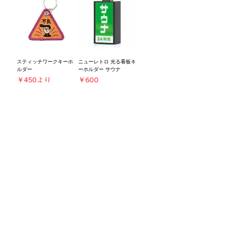
スティッチワークキーホ
ニューレトロ 光る看板キ
ルダー
ーホルダー サウナ
セール価格
価格
￥450
より
￥600
消費税抜き
消費税抜き
こんにちは、世界のみな
HOME TOWN ヲナジツ
さん (しかけえほん)
キヲミテイル
価格
セール価格
￥2,500
￥300
より
消費税抜き
消費税抜き