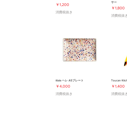
サー
価格
￥1,200
価格
￥1,800
消費税抜き
消費税抜
ittala ヘレ A5プレート
Toucan Kitc
価格
価格
￥4,000
￥1,400
消費税抜き
消費税抜