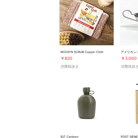
WOOD'N SCRUB Copper Cloth
アメリカン
価格
価格
￥820
￥3,000
消費税抜き
消費税抜
1QT Canteen
POST GE