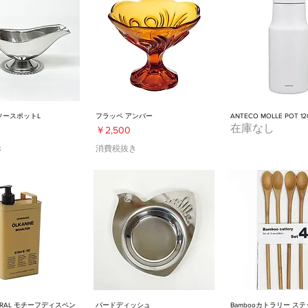
ソースポットL
フラッペ アンバー
ANTECO MOLLE POT 12
在庫なし
価格
￥2,500
き
消費税抜き
NERAL モチーフディスペン
バードディッシュ
Bambooカトラリー ス