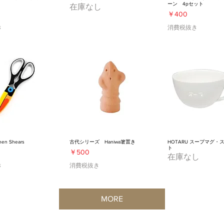
ーン 4pセット
在庫なし
価格
￥400
き
消費税抜き
hen Shears
古代シリーズ Haniwa箸置き
HOTARU スープマグ・
ト
価格
￥500
在庫なし
き
消費税抜き
MORE