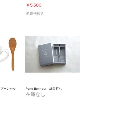
価格
￥5,500
消費税抜き
スプーンセッ
Porte Bonheur 細目打ち
在庫なし