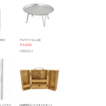
00ml
アルマイトちゃぶ台
価格
￥5,000
消費税抜き
テッィクスプ
CAMPERスパイスキャビネット