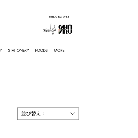
RELATED WEB
Y
STATIONERY
FOODS
MORE
並び替え：