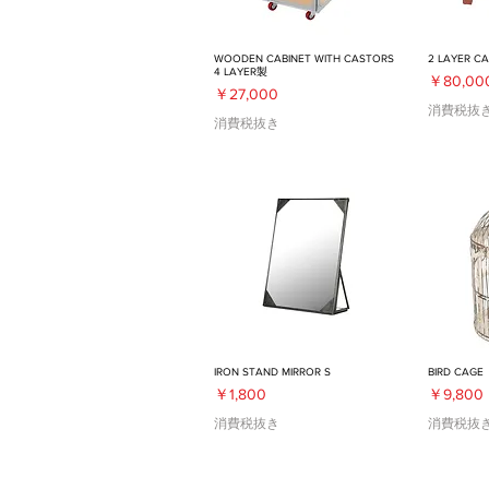
WOODEN CABINET WITH CASTORS
2 LAYER CA
4 LAYER製
セール価
￥80,00
価格
￥27,000
消費税抜
消費税抜き
IRON STAND MIRROR S
BIRD CAGE
価格
価格
￥1,800
￥9,800
消費税抜き
消費税抜