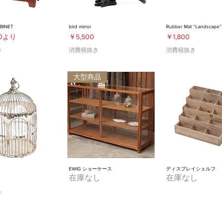
BINET
bird mirror
Rubber Mat “Landscape”
格
価格
価格
0
より
￥5,500
￥1,800
き
消費税抜き
消費税抜き
大型商品
EWIG ショーケース
ディスプレイシェルフ
在庫なし
在庫なし
き