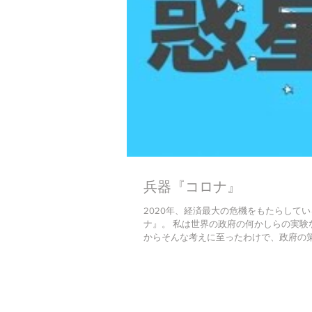
兵器『コロナ』
2020年、経済最大の危機をもたらして
ナ』。 私は世界の政府の何かしらの実験
からそんな考えに至ったわけで、政府の策