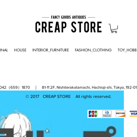
INAL
HOUSE
INTERIOR_FURNITURE
FASHION_CLOTHING
TOY_HOBB
（659）1870 ｜ 81-11 2F, Nishiterakatamachi, Hachioji-shi, Tokyo, 
© 2017 CREAP STORE All rights reserved.