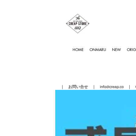
HOME
ONMARU
NEW
ORIG
｜ お問い合せ ｜
info@creap.co
｜ 042