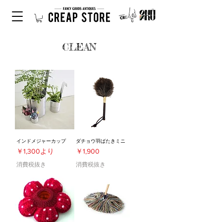
CLEAN
インドメジャーカップ
ダチョウ羽ばたきミニ
セール価格
価格
￥1,300
より
￥1,900
消費税抜き
消費税抜き