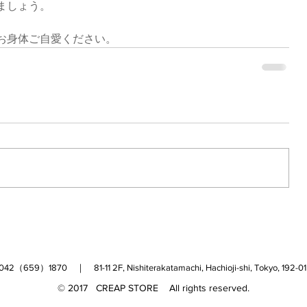
ましょう。
お身体ご自愛ください。
（659）1870 ｜ 81-11 2F, Nishiterakatamachi, Hachioji-shi, Tokyo, 
© 2017 CREAP STORE All rights reserved.