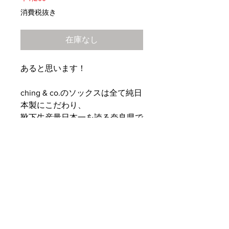
格
消費税抜き
在庫なし
あると思います！
ching & co.のソックスは全て純日
本製にこだわり、
靴下生産量日本一を誇る奈良県で
生産しています。
詳細
■素材
表糸:抗菌防臭機能糸"Dralon®︎" 100%
裏糸:ポリエステル/ポリウレタン(FTY
糸)
© 2017 CREAP STORE All rights reserved.