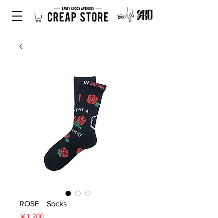
ROSE Socks
価
￥1,200