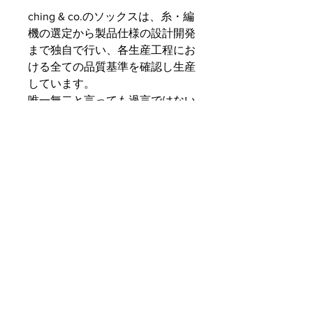
ching & co.のソックスは、糸・編
機の選定から製品仕様の設計開発
まで独自で行い、各生産工程にお
ける全ての品質基準を確認し生産
しています。
唯一無二と言っても過言ではない
設計、一般的なカジュアルソック
スとは一線を画した糸量、リアル
メーカー仕込みのノウハウ、そし
て、、
何より情熱を注ぐことによって完
成した珠玉のソックスであること
は、内緒やで。
詳細
■オリジナル素材「チンアンドコット