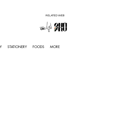
RELATED WEB
Y
STATIONERY
FOODS
MORE