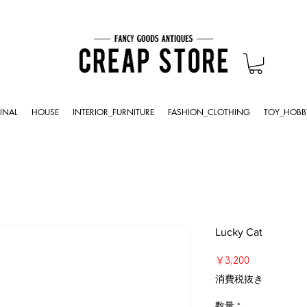
INAL
HOUSE
INTERIOR_FURNITURE
FASHION_CLOTHING
TOY_HOBB
Lucky Cat
価
￥3,200
格
消費税抜き
数量
*