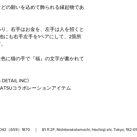
などの願いを込めて飾られる縁起物であ
わり、右手はお金を、左手は人を招くと
他にも右手左手を1ペアにして、2箇所
す。
金色に猫の手で『福』の文字が書かれて
h DETAIL INC》
OMATSUコラボレーションアイテム
（659）1870 ｜ 81-11 2F, Nishiterakatamachi, Hachioji-shi, Tokyo, 