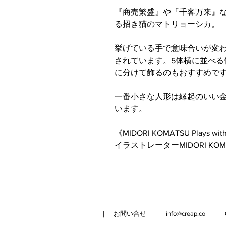
『商売繁盛』や『千客万来』
る招き猫のマトリョーシカ。
挙げている手で意味合いが変
されています。5体横に並べる
に分けて飾るのもおすすめで
一番小さな人形は縁起のいい
います。
《MIDORI KOMATSU Plays wit
イラストレーターMIDORI K
｜ お問い合せ ｜
info@creap.co
｜ 042