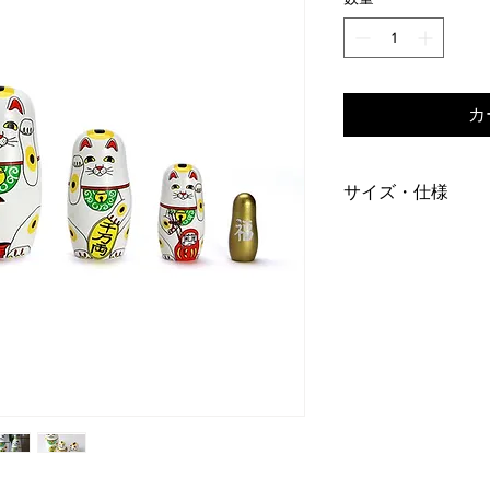
カ
サイズ・仕様
MATERIAL：Wood
SIZE：Φ6.5×H14.5cm
BRAND：MIDORI KO