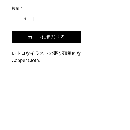
数量
*
カートに追加する
レトロなイラストの帯が印象的な
Copper Cloth。
PRODUCT INFO
サイズ：約15×10cm（2枚入り）
SHIPPING INFO
素材・成分
Copper thread, food grade nylon
■色・柄・サイズが多少異なる場合が
原産国：オーストリア
RETURN & REFUND POLICY
あります。予めご了承ください。
※WOOD'N SCRUBは各商品によって
■輸入・仕入の事情により、予告無し
ブラシの硬さなどが異なりますが、輸
お客様のご都合による返品・交換はお
に価格及び仕様・デザイン・原産国が
入商品の為、商品名に記載の用途を日
受けしておりません。
変更になる場合がございます。