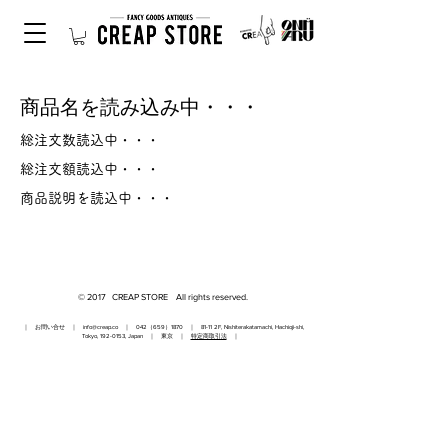
商品名を読み込み中・・・
総注文数読込中・・・
総注文額読込中・・・
商品説明を読込中・・・
© 2017 CREAP STORE All rights reserved.
｜ お問い合せ ｜
info@creap.co
｜ 042（659）1870 ｜ 81-11 2F, Nishiterakatamachi, Hachioji-shi,
Tokyo,
192-0153
, Japan ｜ 東京 ｜
特定商取引法
｜