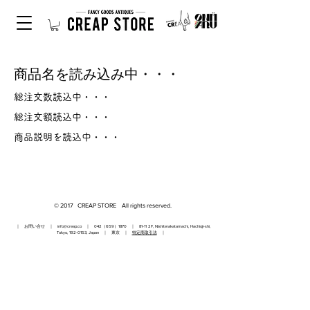
商品名を読み込み中・・・
総注文数読込中・・・
総注文額読込中・・・
商品説明を読込中・・・
© 2017 CREAP STORE All rights reserved.
｜ お問い合せ ｜
info@creap.co
｜ 042（659）1870 ｜ 81-11 2F, Nishiterakatamachi, Hachioji-shi,
Tokyo,
192-0153
, Japan ｜ 東京 ｜
特定商取引法
｜