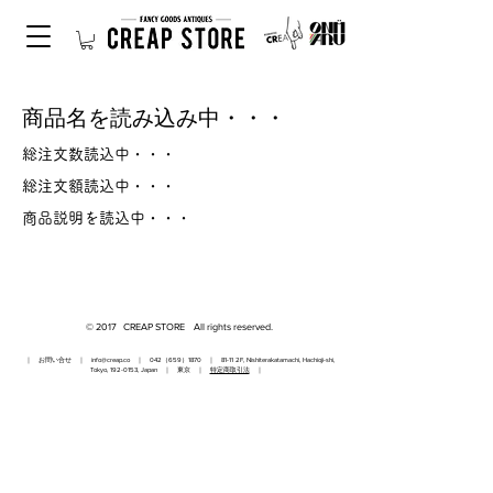
商品名を読み込み中・・・
総注文数読込中・・・
総注文額読込中・・・
商品説明を読込中・・・
© 2017 CREAP STORE All rights reserved.
｜ お問い合せ ｜
info@creap.co
｜ 042（659）1870 ｜ 81-11 2F, Nishiterakatamachi, Hachioji-shi,
Tokyo,
192-0153
, Japan ｜ 東京 ｜
特定商取引法
｜