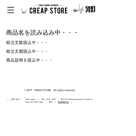
商品名を読み込み中・・・
総注文数読込中・・・
総注文額読込中・・・
商品説明を読込中・・・
© 2017 CREAP STORE All rights reserved.
｜ お問い合せ ｜
info@creap.co
｜ 042（659）1870 ｜ 81-11 2F, Nishiterakatamachi, Hachioji-shi,
Tokyo,
192-0153
, Japan ｜ 東京 ｜
特定商取引法
｜