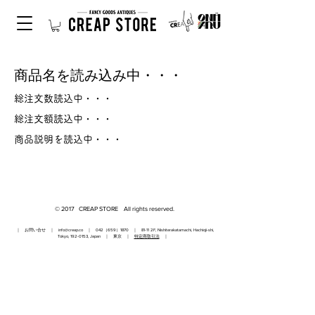
商品名を読み込み中・・・
総注文数読込中・・・
総注文額読込中・・・
商品説明を読込中・・・
© 2017 CREAP STORE All rights reserved.
｜ お問い合せ ｜
info@creap.co
｜ 042（659）1870 ｜ 81-11 2F, Nishiterakatamachi, Hachioji-shi,
Tokyo,
192-0153
, Japan ｜ 東京 ｜
特定商取引法
｜