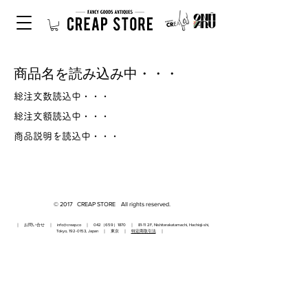
商品名を読み込み中・・・
総注文数読込中・・・
総注文額読込中・・・
商品説明を読込中・・・
© 2017 CREAP STORE All rights reserved.
｜ お問い合せ ｜
info@creap.co
｜ 042（659）1870 ｜ 81-11 2F, Nishiterakatamachi, Hachioji-shi,
Tokyo,
192-0153
, Japan ｜ 東京 ｜
特定商取引法
｜