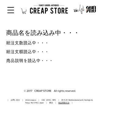
商品名を読み込み中・・・
総注文数読込中・・・
総注文額読込中・・・
商品説明を読込中・・・
© 2017 CREAP STORE All rights reserved.
｜ お問い合せ ｜
info@creap.co
｜ 042（659）1870 ｜ 81-11 2F, Nishiterakatamachi, Hachioji-shi,
Tokyo,
192-0153
, Japan ｜ 東京 ｜
特定商取引法
｜