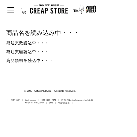
商品名を読み込み中・・・
総注文数読込中・・・
総注文額読込中・・・
商品説明を読込中・・・
© 2017 CREAP STORE All rights reserved.
｜ お問い合せ ｜
info@creap.co
｜ 042（659）1870 ｜ 81-11 2F, Nishiterakatamachi, Hachioji-shi,
Tokyo,
192-0153
, Japan ｜ 東京 ｜
特定商取引法
｜