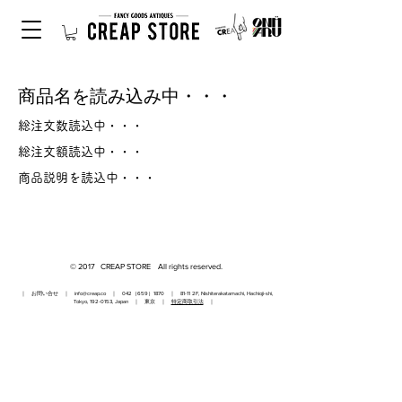
商品名を読み込み中・・・
総注文数読込中・・・
総注文額読込中・・・
商品説明を読込中・・・
© 2017 CREAP STORE All rights reserved.
｜ お問い合せ ｜
info@creap.co
｜ 042（659）1870 ｜ 81-11 2F, Nishiterakatamachi, Hachioji-shi,
Tokyo,
192-0153
, Japan ｜ 東京 ｜
特定商取引法
｜