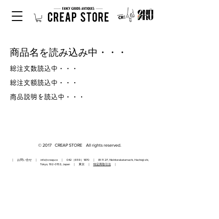
商品名を読み込み中・・・
総注文数読込中・・・
総注文額読込中・・・
商品説明を読込中・・・
© 2017 CREAP STORE All rights reserved.
｜ お問い合せ ｜
info@creap.co
｜ 042（659）1870 ｜ 81-11 2F, Nishiterakatamachi, Hachioji-shi,
Tokyo,
192-0153
, Japan ｜ 東京 ｜
特定商取引法
｜