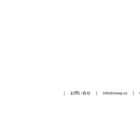
｜ お問い合せ ｜
info@creap.co
｜ 042