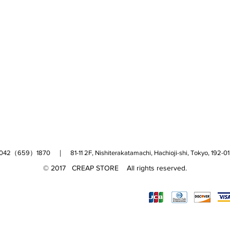
（659）1870 ｜ 81-11 2F, Nishiterakatamachi, Hachioji-shi, Tokyo, 
© 2017 CREAP STORE All rights reserved.