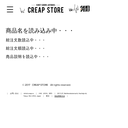
商品名を読み込み中・・・
総注文数読込中・・・
総注文額読込中・・・
商品説明を読込中・・・
© 2017 CREAP STORE All rights reserved.
｜ お問い合せ ｜
info@creap.co
｜ 042（659）1870 ｜ 81-11 2F, Nishiterakatamachi, Hachioji-shi,
Tokyo,
192-0153
, Japan ｜ 東京 ｜
特定商取引法
｜