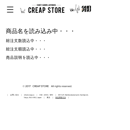
商品名を読み込み中・・・
総注文数読込中・・・
総注文額読込中・・・
商品説明を読込中・・・
© 2017 CREAP STORE All rights reserved.
｜ お問い合せ ｜
info@creap.co
｜ 042（659）1870 ｜ 81-11 2F, Nishiterakatamachi, Hachioji-shi,
Tokyo,
192-0153
, Japan ｜ 東京 ｜
特定商取引法
｜