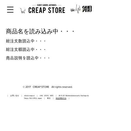
商品名を読み込み中・・・
総注文数読込中・・・
総注文額読込中・・・
商品説明を読込中・・・
© 2017 CREAP STORE All rights reserved.
｜ お問い合せ ｜
info@creap.co
｜ 042（659）1870 ｜ 81-11 2F, Nishiterakatamachi, Hachioji-shi,
Tokyo,
192-0153
, Japan ｜ 東京 ｜
特定商取引法
｜