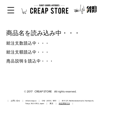
商品名を読み込み中・・・
総注文数読込中・・・
総注文額読込中・・・
商品説明を読込中・・・
© 2017 CREAP STORE All rights reserved.
｜ お問い合せ ｜
info@creap.co
｜ 042（659）1870 ｜ 81-11 2F, Nishiterakatamachi, Hachioji-shi,
Tokyo,
192-0153
, Japan ｜ 東京 ｜
特定商取引法
｜