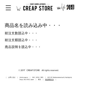
商品名を読み込み中・・・
総注文数読込中・・・
総注文額読込中・・・
商品説明を読込中・・・
© 2017 CREAP STORE All rights reserved.
｜ お問い合せ ｜
info@creap.co
｜ 042（659）1870 ｜ 81-11 2F, Nishiterakatamachi, Hachioji-shi,
Tokyo,
192-0153
, Japan ｜ 東京 ｜
特定商取引法
｜