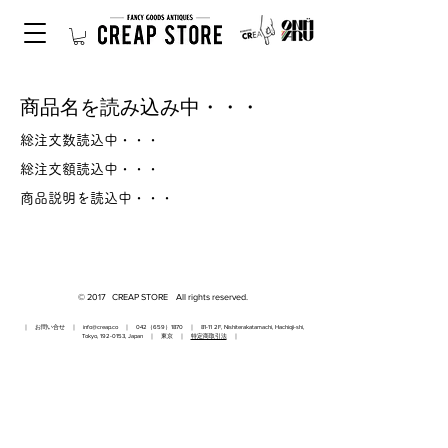
商品名を読み込み中・・・
総注文数読込中・・・
総注文額読込中・・・
商品説明を読込中・・・
© 2017 CREAP STORE All rights reserved.
｜ お問い合せ ｜
info@creap.co
｜ 042（659）1870 ｜ 81-11 2F, Nishiterakatamachi, Hachioji-shi,
Tokyo,
192-0153
, Japan ｜ 東京 ｜
特定商取引法
｜