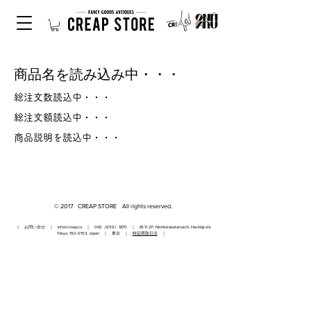
商品名を読み込み中・・・
総注文数読込中・・・
総注文額読込中・・・
商品説明を読込中・・・
© 2017 CREAP STORE All rights reserved.
｜ お問い合せ ｜
info@creap.co
｜ 042（659）1870 ｜ 81-11 2F, Nishiterakatamachi, Hachioji-shi,
Tokyo,
192-0153
, Japan ｜ 東京 ｜
特定商取引法
｜