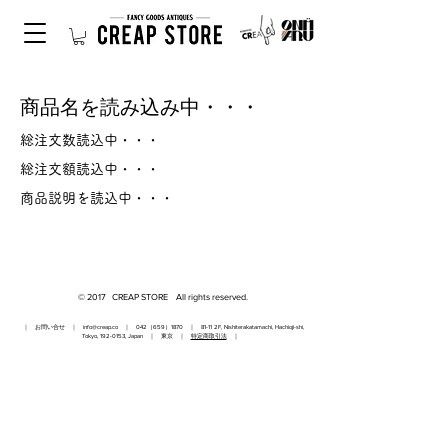
商品名を読み込み中・・・
総注文数読込中・・・
総注文額読込中・・・
商品説明を読込中・・・
© 2017 CREAP STORE All rights reserved.
｜ お問い合せ ｜
info@creap.co
｜ 042（659）1870 ｜ 81-11 2F, Nishiterakatamachi, Hachioji-shi,
Tokyo,
192-0153
, Japan ｜ 東京 ｜
特定商取引法
｜