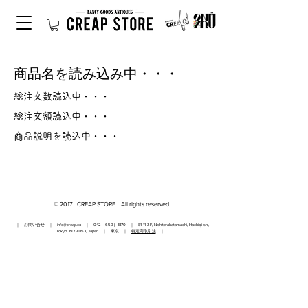
商品名を読み込み中・・・
総注文数読込中・・・
総注文額読込中・・・
商品説明を読込中・・・
© 2017 CREAP STORE All rights reserved.
｜ お問い合せ ｜
info@creap.co
｜ 042（659）1870 ｜ 81-11 2F, Nishiterakatamachi, Hachioji-shi,
Tokyo,
192-0153
, Japan ｜ 東京 ｜
特定商取引法
｜