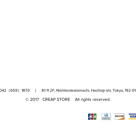
（659）1870 ｜ 81-11 2F, Nishiterakatamachi, Hachioji-shi, Tokyo, 
© 2017 CREAP STORE All rights reserved.