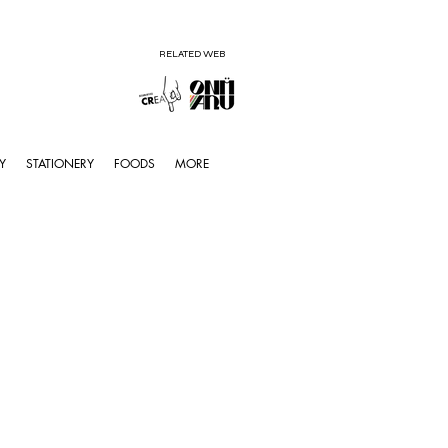
RELATED WEB
Y
STATIONERY
FOODS
MORE