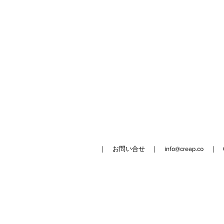
｜ お問い合せ ｜
info@creap.co
｜ 042