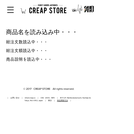
商品名を読み込み中・・・
総注文数読込中・・・
総注文額読込中・・・
商品説明を読込中・・・
© 2017 CREAP STORE All rights reserved.
｜ お問い合せ ｜
info@creap.co
｜ 042（659）1870 ｜ 81-11 2F, Nishiterakatamachi, Hachioji-shi,
Tokyo,
192-0153
, Japan ｜ 東京 ｜
特定商取引法
｜