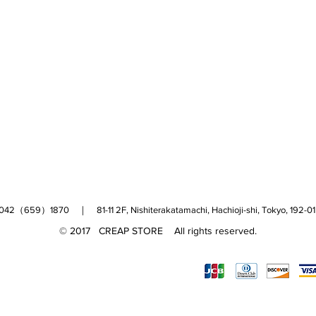
（659）1870 ｜ 81-11 2F, Nishiterakatamachi, Hachioji-shi, Tokyo, 
© 2017 CREAP STORE All rights reserved.