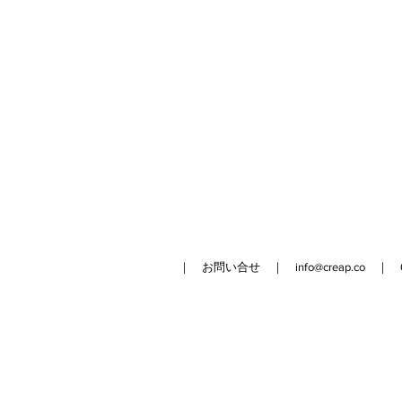
｜ お問い合せ ｜
info@creap.co
｜ 042