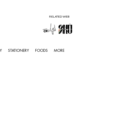
RELATED WEB
Y
STATIONERY
FOODS
MORE