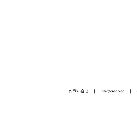
｜ お問い合せ ｜
info@creap.co
｜ 042