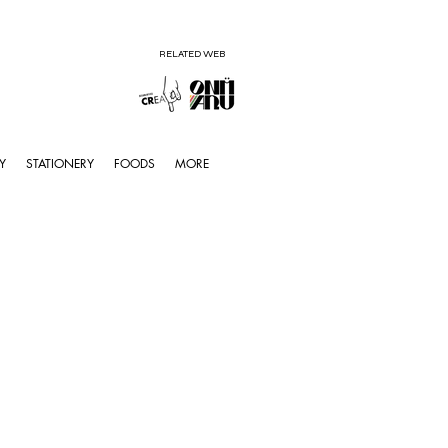
RELATED WEB
Y
STATIONERY
FOODS
MORE