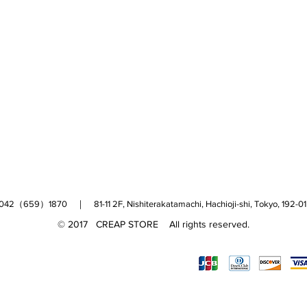
（659）1870 ｜ 81-11 2F, Nishiterakatamachi, Hachioji-shi, Tokyo, 
© 2017 CREAP STORE All rights reserved.