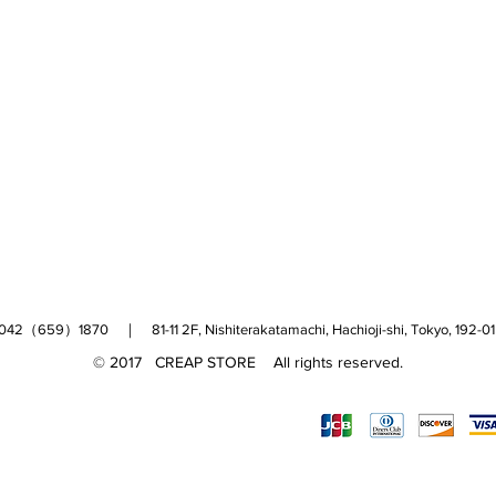
（659）1870 ｜ 81-11 2F, Nishiterakatamachi, Hachioji-shi, Tokyo, 
© 2017 CREAP STORE All rights reserved.