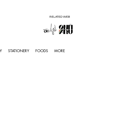
RELATED WEB
Y
STATIONERY
FOODS
MORE