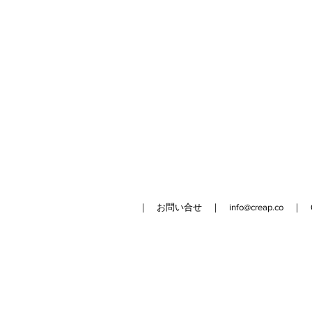
｜ お問い合せ ｜
info@creap.co
｜ 042