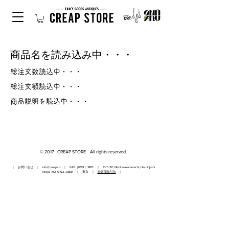
商品名を読み込み中・・・
総注文数読込中・・・
総注文額読込中・・・
商品説明を読込中・・・
© 2017 CREAP STORE All rights reserved.
｜ お問い合せ ｜
info@creap.co
｜ 042（659）1870 ｜ 81-11 2F, Nishiterakatamachi, Hachioji-shi,
Tokyo,
192-0153
, Japan ｜ 東京 ｜
特定商取引法
｜