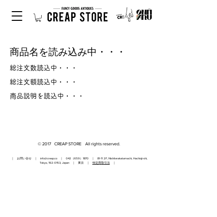
商品名を読み込み中・・・
総注文数読込中・・・
総注文額読込中・・・
商品説明を読込中・・・
© 2017 CREAP STORE All rights reserved.
｜ お問い合せ ｜
info@creap.co
｜ 042（659）1870 ｜ 81-11 2F, Nishiterakatamachi, Hachioji-shi,
Tokyo,
192-0153
, Japan ｜ 東京 ｜
特定商取引法
｜