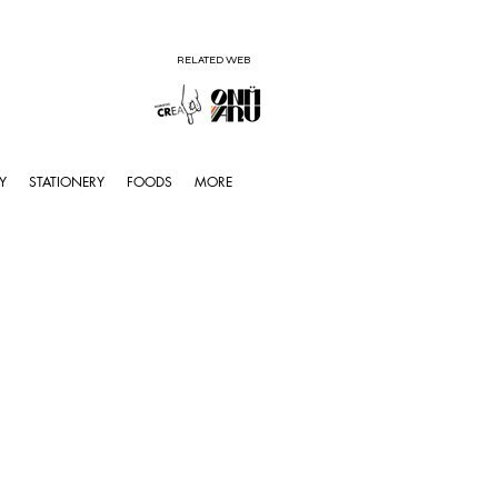
RELATED WEB
Y
STATIONERY
FOODS
MORE