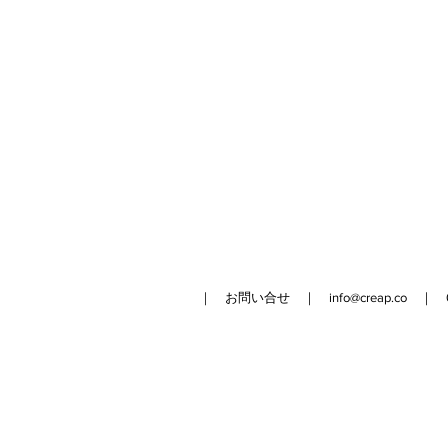
｜ お問い合せ ｜
info@creap.co
｜ 042