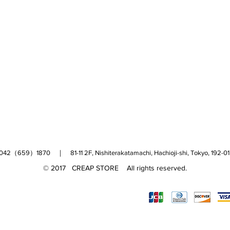
（659）1870 ｜ 81-11 2F, Nishiterakatamachi, Hachioji-shi, Tokyo, 
© 2017 CREAP STORE All rights reserved.