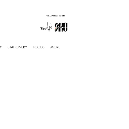
RELATED WEB
Y
STATIONERY
FOODS
MORE