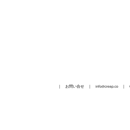
｜ お問い合せ ｜
info@creap.co
｜ 042