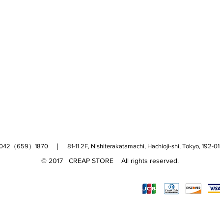
（659）1870 ｜ 81-11 2F, Nishiterakatamachi, Hachioji-shi, Tokyo, 
© 2017 CREAP STORE All rights reserved.