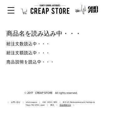
商品名を読み込み中・・・
総注文数読込中・・・
総注文額読込中・・・
商品説明を読込中・・・
© 2017 CREAP STORE All rights reserved.
｜ お問い合せ ｜
info@creap.co
｜ 042（659）1870 ｜ 81-11 2F, Nishiterakatamachi, Hachioji-shi,
Tokyo,
192-0153
, Japan ｜ 東京 ｜
特定商取引法
｜