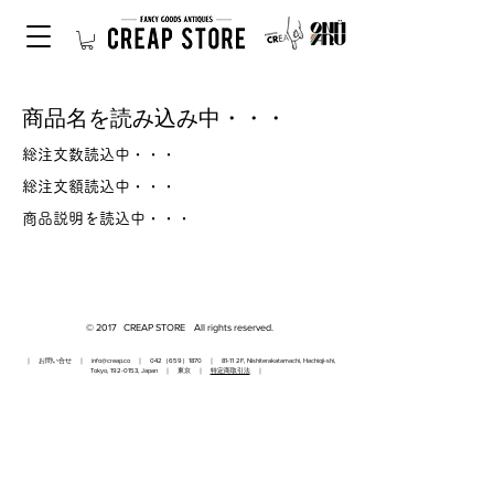
商品名を読み込み中・・・
総注文数読込中・・・
総注文額読込中・・・
商品説明を読込中・・・
© 2017 CREAP STORE All rights reserved.
｜ お問い合せ ｜
info@creap.co
｜ 042（659）1870 ｜ 81-11 2F, Nishiterakatamachi, Hachioji-shi,
Tokyo,
192-0153
, Japan ｜ 東京 ｜
特定商取引法
｜