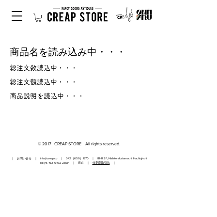
商品名を読み込み中・・・
総注文数読込中・・・
総注文額読込中・・・
商品説明を読込中・・・
© 2017 CREAP STORE All rights reserved.
｜ お問い合せ ｜
info@creap.co
｜ 042（659）1870 ｜ 81-11 2F, Nishiterakatamachi, Hachioji-shi,
Tokyo,
192-0153
, Japan ｜ 東京 ｜
特定商取引法
｜