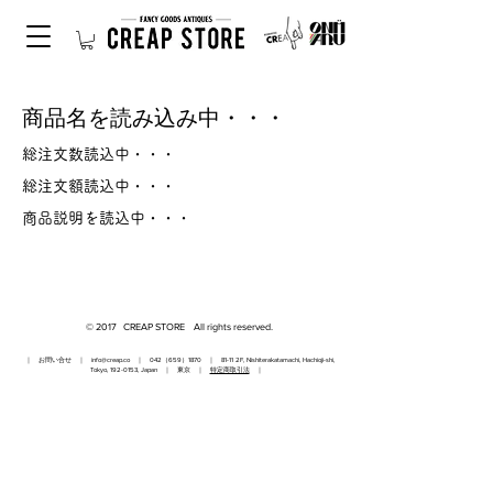
商品名を読み込み中・・・
総注文数読込中・・・
総注文額読込中・・・
商品説明を読込中・・・
© 2017 CREAP STORE All rights reserved.
｜ お問い合せ ｜
info@creap.co
｜ 042（659）1870 ｜ 81-11 2F, Nishiterakatamachi, Hachioji-shi,
Tokyo,
192-0153
, Japan ｜ 東京 ｜
特定商取引法
｜