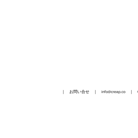
｜ お問い合せ ｜
info@creap.co
｜ 042