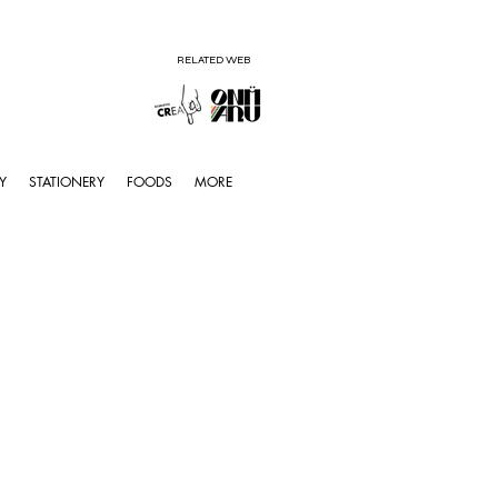
RELATED WEB
Y
STATIONERY
FOODS
MORE