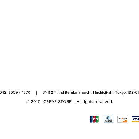
（659）1870 ｜ 81-11 2F, Nishiterakatamachi, Hachioji-shi, Tokyo, 
© 2017 CREAP STORE All rights reserved.