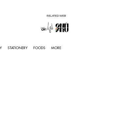
RELATED WEB
Y
STATIONERY
FOODS
MORE