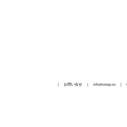
｜ お問い合せ ｜
info@creap.co
｜ 042