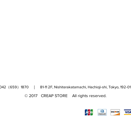
（659）1870 ｜ 81-11 2F, Nishiterakatamachi, Hachioji-shi, Tokyo, 
© 2017 CREAP STORE All rights reserved.